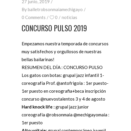
27 junio, 2019
By
balletrobsonmaiamechigayo
0 Comments
0
noticias
CONCURSO PULSO 2019
Empezamos nuestra temporada de concursos
muy satisfechos y orgullosos de nuestras
bellas bailarinas!
RESUMEN DEL DÍA : CONCURSO PULSO
Los gatos con botas: grupal jazz infantil 1-
coreografía Prof. @antofrigola : 1er puesto-
1er puesto en coreografia+beca inscripción
concurso @nuevostalentos 3 y 4 de agosto
Hard knock life :
grupal jazz junior
coreografía @robsonmaia @mechigayomaia :
1er puesto
Alto voltaje:
grupal contemporáneo juvenil