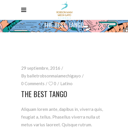
THE BEST TANGO
Home
/
Latino
/
The Best Tango
29 septiembre, 2016
By
balletrobsonmaiamechigayo
0 Comments
0
Latino
THE BEST TANGO
Aliquam lorem ante, dapibus in, viverra quis,
feugiat a, tellus. Phasellus viverra nulla ut
metus varius laoreet. Quisque rutrum.